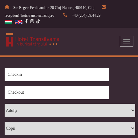
Str. Regele Ferdinand nr. 20 Cluj-Napoca, 400110, Cluj
reception@hoteltransilvaniacluj.ro
+40 (264) 59.44.29
Toggl
naviga