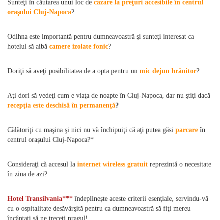
Sunteţi în căutarea unui loc de
cazare la preţuri accesibile în centrul
oraşului Cluj-Napoca
?
Odihna este importantă pentru dumneavoastră şi sunteţi interesat ca
hotelul să aibă
camere izolate fonic
?
Doriţi să aveţi posibilitatea de a opta pentru un
mic dejun hrănitor
?
Aţi dori să vedeţi cum e viaţa de noapte în Cluj-Napoca, dar nu ştiţi dacă
recepţia este deschisă în permanenţă
?
Călătoriţi cu maşina şi nici nu vă închipuiţi că aţi putea găsi
parcare
în
centrul oraşului Cluj-Napoca?*
Consideraţi că accesul la
internet wireless gratuit
reprezintă o necesitate
în ziua de azi?
Hotel Transilvania***
îndeplineşte aceste criterii esenţiale, servindu-vă
cu o ospitalitate desăvârşită pentru ca dumneavoastră să fiţi mereu
încântaţi să ne treceţi pragul!