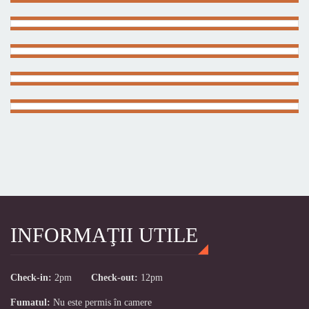
INFORMAŢII UTILE
Check-in:
2pm
Check-out:
12pm
Fumatul:
Nu este permis în camere