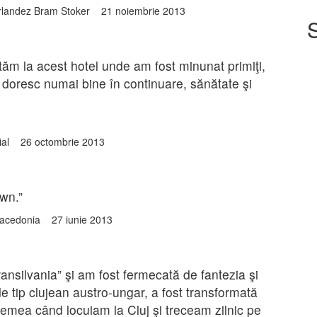
tor irlandez Bram Stoker 21 noiembrie 2013
tăm la acest hotel unde am fost minunat primiţi,
ă doresc numai bine în continuare, sănătate şi
ndial 26 octombrie 2013
own.”
Macedonia 27 iunie 2013
ransilvania” şi am fost fermecată de fantezia şi
e tip clujean austro-ungar, a fost transformată
remea când locuiam la Cluj şi treceam zilnic pe