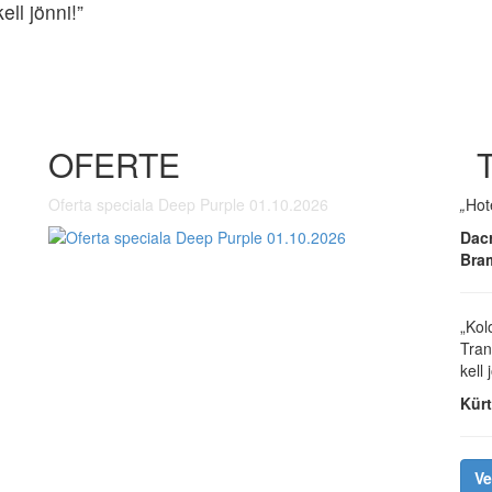
ll jönni!”
OFERTE
Oferta speciala Deep Purple 01.10.2026
„
Hote
Dacr
Bram
„Kol
Tran
kell 
Kürt
Ve