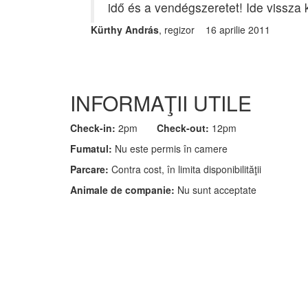
idő és a vendégszeretet! Ide vissza ke
Kürthy András
, regizor 16 aprilie 2011
INFORMAŢII UTILE
Check-in:
2pm
Check-out:
12pm
Fumatul:
Nu este permis în camere
Parcare:
Contra cost, în limita disponibilităţii
Animale de companie:
Nu sunt acceptate