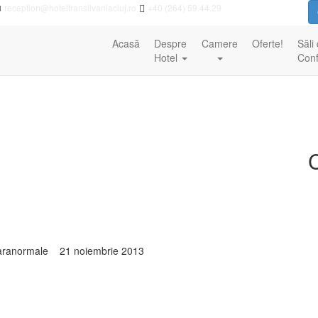
reception@hoteltransilvaniacluj.ro
+40 (264) 59.44.29
Acasă
Despre
Camere
Oferte!
Săli
Hotel
Conf
 paranormale 21 noiembrie 2013