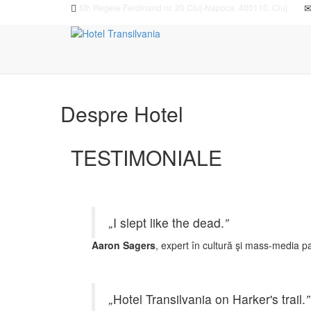
Str. Regele Ferdinand nr. 20 Cluj-Napoca, 400110, Cluj
Despre Hotel
TESTIMONIALE
„
I slept like the dead.
”
Aaron Sagers
, expert în cultură şi mass-media
„
Hotel Transilvania on Harker's trail.
”