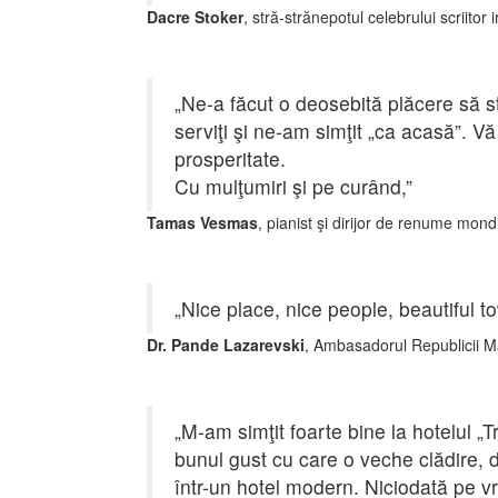
Dacre Stoker
, stră-strănepotul celebrului scrii
„Ne-a făcut o deosebită plăcere să s
serviţi şi ne-am simţit „ca acasă”. V
prosperitate.
Cu mulţumiri şi pe curând,”
Tamas Vesmas
, pianist şi dirijor de renume mo
„Nice place, nice people, beautiful t
Dr. Pande Lazarevski
, Ambasadorul Republicii 
„M-am simţit foarte bine la hotelul „T
bunul gust cu care o veche clădire, d
într-un hotel modern. Niciodată pe v