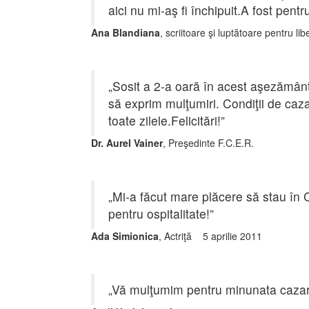
aici nu mi-aş fi închipuit.A fost pentr
Ana Blandiana
, scriitoare şi luptătoare pentru 
„Sosit a 2-a oară în acest aşezământ
să exprim mulţumiri. Condiţii de ca
toate zilele.Felicitări!”
Dr. Aurel Vainer
, Preşedinte F.C.E.R.
„Mi-a făcut mare plăcere să stau în 
pentru ospitalitate!”
Ada Simionica
, Actriţă 5 aprilie 2011
„Vă mulţumim pentru minunata cazar