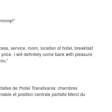
rocoşi!”
cess, service, room, location of hotel, breakfast
 price. I will definitely come back with pleasure.
ou,”
faites de l'hotel Transilvania: chambres
iable et position centrale parfaite.Merci du