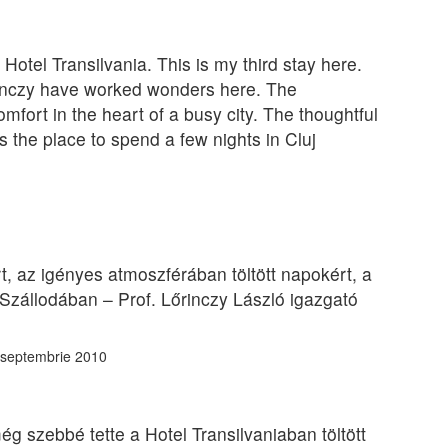
 Hotel Transilvania. This is my third stay here.
inczy have worked wonders here. The
omfort in the heart of a busy city. The thoughtful
 the place to spend a few nights in Cluj
t, az igényes atmoszférában töltött napokért, a
 Szállodában – Prof. Lőrinczy László igazgató
9 septembrie 2010
g szebbé tette a Hotel Transilvaniaban töltött