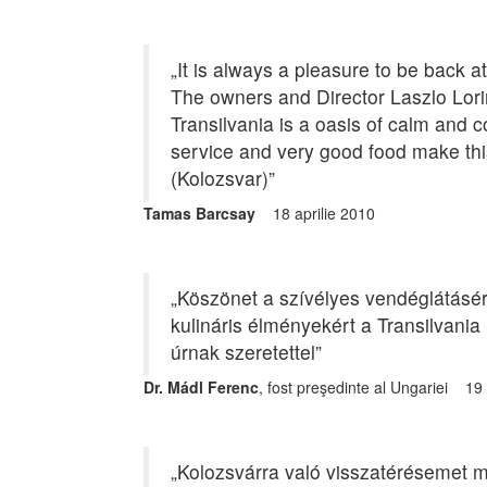
„It is always a pleasure to be back at
The owners and Director Laszlo Lor
Transilvania is a oasis of calm and c
service and very good food make this
(Kolozsvar)”
Tamas Barcsay
18 aprilie 2010
„Köszönet a szívélyes vendéglátásér
kulináris élményekért a Transilvania
úrnak szeretettel”
Dr. Mádl Ferenc
, fost preşedinte al Ungariei 1
„Kolozsvárra való visszatérésemet mé