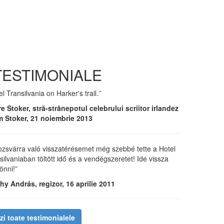
TESTIMONIALE
l Transilvania on Harker's trail.
”
e Stoker, stră-strănepotul celebrului scriitor irlandez
 Stoker, 21 noiembrie 2013
ozsvárra való visszatérésemet még szebbé tette a Hotel
silvaniaban töltött idő és a vendégszeretet! Ide vissza
jönni!”
hy András, regizor, 16 aprilie 2011
zi toate testimonialele