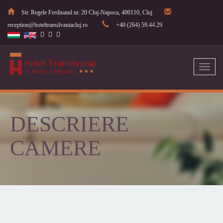
Str. Regele Ferdinand nr. 20 Cluj-Napoca, 400110, Cluj
reception@hoteltransilvaniacluj.ro
+40 (264) 59.44.29
Toggl
naviga
DESCRIERE
CAMERE