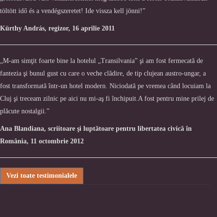
töltött idő és a vendégszeretet! Ide vissza kell jönni!”
Kürthy András, regizor, 16 aprilie 2011
„M-am simţit foarte bine la hotelul „Transilvania” şi am fost fermecată de
fantezia şi bunul gust cu care o veche clădire, de tip clujean austro-ungar, a
fost transformată într-un hotel modern. Niciodată pe vremea când locuiam la
Cluj şi treceam zilnic pe aici nu mi-aş fi închipuit.A fost pentru mine prilej de
plăcute nostalgii.”
Ana Blandiana, scriitoare şi luptătoare pentru libertatea civică în
România, 11 octombrie 2012
Vezi toate testimonialele