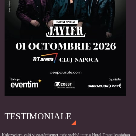
TESTIMONIALE
„Kolozsvárra való visszatérésemet még szebbé tette a Hotel Transilvaniaban