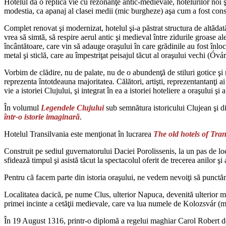
Hotelul dă o replică vie cu rezonanţe antic-medievale, hotelurilor noi şi 
modestia, ca apanaj al clasei medii (mic burgheze) aşa cum a fost construi
Complet renovat şi modernizat, hotelul şi-a păstrat structura de altăda
vrea să simtă, să respire aerul antic şi medieval între zidurile groase ale
încântătoare, care vin să adauge oraşului în care grădinile au fost înlocu
metal şi sticlă, care au împestriţat peisajul tăcut al oraşului vechi (Óvá
Vorbim de clădire, nu de palate, nu de o abundenţă de stiluri gotice şi 
reprezenta întotdeauna majoritatea. Călători, artişti, reprezentantanţi 
vie a istoriei Clujului, şi integrat în ea a istoriei hoteliere a oraşului şi 
În volumul
Legendele Clujului
sub semnătura istoricului Clujean şi 
într-o istorie imaginară
.
Hotelul Transilvania este menţionat în lucrarea
The old hotels of Tran
Construit pe sediul guvernatorului Daciei Porolissenis, la un pas de loc
sfidează timpul şi asistă tăcut la spectacolul oferit de trecerea anilor şi 
Pentru că facem parte din istoria oraşului, ne vedem nevoiţi să punctăm
Localitatea dacică, pe nume Clus, ulterior Napuca, devenită ulterior m
primei incinte a cetăţii medievale, care va lua numele de Kolozsvár 
În 19 August 1316, printr-o diplomă a regelui maghiar Carol Robert de 