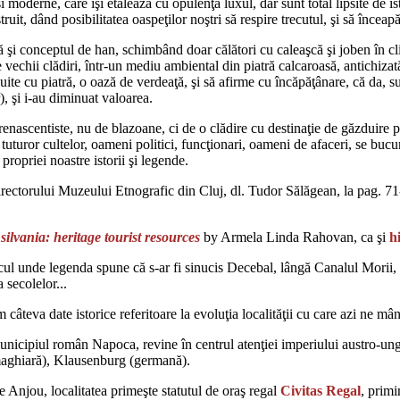
moderne, care îşi etalează cu opulenţă luxul, dar sunt total lipsite de ist
t, dând posibilitatea oaspeţilor noştri să respire trecutul, şi să înceapă 
tă şi conceptul de han, schimbând doar călători cu caleaşcă şi joben în 
 vechii clădiri, într-un mediu ambiental din piatră calcaroasă, antichizată,
ite cu piatră, o oază de verdeaţă, şi să afirme cu încăpăţânare, că da, sun
r), şi i-au diminuat valoarea.
renascentiste, nu de blazoane, ci de o clădire cu destinaţie de găzduire 
ai tuturor cultelor, oameni politici, funcţionari, oameni de afaceri, se b
a propriei noastre istorii şi legende.
directorului Muzeului Etnografic din Cluj, dl. Tudor Sălăgean, la pag. 
silvania: heritage tourist resources
by Armela Linda Rahovan, ca şi
h
ul unde legenda spune că s-ar fi sinucis Decebal, lângă Canalul Morii, la
a secolelor...
 câteva date istorice referitoare la evoluţia localităţii cu care azi ne 
unicipiul român Napoca, revine în centrul atenţiei imperiului austro-ung
(maghiară), Klausenburg (germană).
Anjou, localitatea primeşte statutul de oraş regal
Civitas Regal
, prim