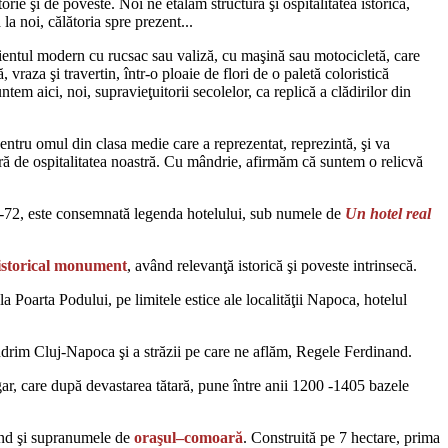
orie şi de poveste. Noi ne etalăm structura şi ospitalitatea istorică,
la noi, călătoria spre prezent...
clientul modern cu rucsac sau valiză, cu maşină sau motocicletă, care
 vraza şi travertin, într-o ploaie de flori de o paletă coloristică
tem aici, noi, supravieţuitorii secolelor, ca replică a clădirilor din
pentru omul din clasa medie care a reprezentat, reprezintă, şi va
ucură de ospitalitatea noastră. Cu mândrie, afirmăm că suntem o relicvă
71-72, este consemnată legenda hotelului, sub numele de
Un hotel real
istorical monument
, având relevanţă istorică şi poveste intrinsecă.
 Poarta Podului, pe limitele estice ale localităţii Napoca, hotelul
mândrim Cluj-Napoca şi a străzii pe care ne aflăm, Regele Ferdinand.
ar, care după devastarea tătară, pune între anii 1200 -1405 bazele
ind şi supranumele de
oraşul–comoară
. Construită pe 7 hectare, prima