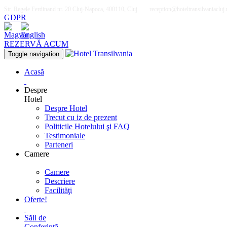
Str. Regele Ferdinand nr. 20 Cluj-Napoca, 400110, Cluj
reception@hoteltransilvaniacluj.
GDPR
REZERVĂ ACUM
Toggle navigation
Acasă
Despre
Hotel
Despre Hotel
Trecut cu iz de prezent
Politicile Hotelului şi FAQ
Testimoniale
Parteneri
Camere
Camere
Descriere
Facilităţi
Oferte!
Săli de
Conferinţă