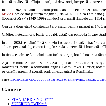
incintă medievală a Clujului, străjuită de 4 porţi, începe să pulseze de 
În anul 1362, este amintit pentru prima oară, numele primei străzi acr
Miklós
, om de stat şi ştiinţă maghiar (1848-1923), Calea Ferdinand 
(Dózsa György) (1949-1999) conducătorul marii răscoale din 1514 şi
Cea de-a doua etapă constructivă a oraşului vechi a început în 1405, a
Clădirea hotelului este foarte probabil datată din perioada în care stra
În anii 1800,i se alătură încă 3 hoteluri pe aceeaşi stradă, stradă car
aducea personalităţi, comercianţi, în strada comercială şi hotelieră a Cl
În timp ce celelate 3 hoteluri şi-au închis porţile, hotelul nostru a răma
Aşa cum numele străzii a suferit de-a lungul anilor modificări, aşa şi-
romanul ”Dracula” a scriitorului englez, Bram Stoker. Ulterior, hotelul
pe care îl reprezintă această zonă binecuvântată a României...
Surse:
LEGENDELE-CLUJULUI
,
The old hotels of Transylvania: heritage tourist
Camere
STANDARD SINGLE***
SUPERIOR TWIN***