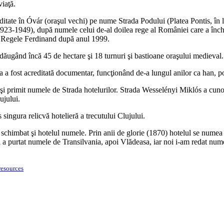
viaţă.
editate în Óvár (oraşul vechi) pe nume Strada Podului (Platea Pontis, în
(1923-1949), după numele celui de-al doilea rege al României care a în
 Regele Ferdinand după anul 1999.
dăugând încă 45 de hectare şi 18 turnuri şi bastioane oraşului medieval.
da a fost acreditată documentar, funcţionând de-a lungul anilor ca han, po
e a şi primit numele de Strada hotelurilor. Strada Wesselényi Miklós a cu
ujului.
s singura relicvă hotelieră a trecutului Clujului.
a schimbat şi hotelul numele. Prin anii de glorie (1870) hotelul se nume
 a purtat numele de Transilvania, apoi Vlădeasa, iar noi i-am redat numel
resources