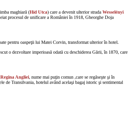
 limba maghiară (
Híd Utca
) care a devenit ulterior strada
Wesselényi
cheiat procesul de unificare a României în 1918, Gheorghe Doja
ate pentru oaspeţii lui Matei Corvin, transformat ulterior în hotel.
noscut o dezvoltare imperioasă odată cu deschiderea Gării, în 1870, care
a
Regina Angliei
, nume mai puţin comun ,care se regăseşte şi în
e de Transilvania, hotelul având acelaşi bagaj istoric şi sentimental