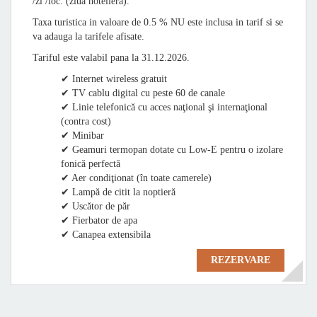
/zi /loc. (ziua hoteliera).
Taxa turistica in valoare de 0.5 % NU este inclusa in tarif si se
va adauga la tarifele afisate.
Tariful este valabil pana la 31.12.2026.
✔ Internet wireless gratuit
✔ TV cablu digital cu peste 60 de canale
✔ Linie telefonică cu acces naţional şi internaţional
(contra cost)
✔ Minibar
✔ Geamuri termopan dotate cu Low-E pentru o izolare
fonică perfectă
✔ Aer condiţionat (în toate camerele)
✔ Lampă de citit la noptieră
✔ Uscător de păr
✔ Fierbator de apa
✔ Canapea extensibila
REZERVARE