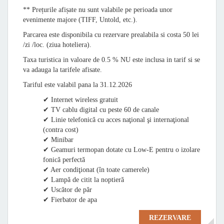
** Prețurile afișate nu sunt valabile pe perioada unor
evenimente majore (TIFF, Untold, etc.).
Parcarea este disponibila cu rezervare prealabila si costa 50 lei
/zi /loc. (ziua hoteliera).
Taxa turistica in valoare de 0.5 % NU este inclusa in tarif si se
va adauga la tarifele afisate.
Tariful este valabil pana la 31.12.2026
✔ Internet wireless gratuit
✔ TV cablu digital cu peste 60 de canale
✔ Linie telefonică cu acces naţional şi internaţional
(contra cost)
✔ Minibar
✔ Geamuri termopan dotate cu Low-E pentru o izolare
fonică perfectă
✔ Aer condiţionat (în toate camerele)
✔ Lampă de citit la noptieră
✔ Uscător de păr
✔ Fierbator de apa
REZERVARE