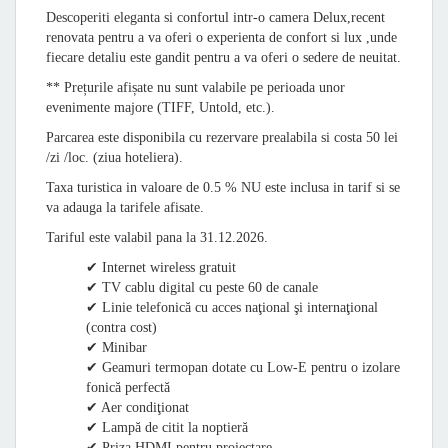
Descoperiti eleganta si confortul intr-o camera Delux,recent
renovata pentru a va oferi o experienta de confort si lux ,unde
fiecare detaliu este gandit pentru a va oferi o sedere de neuitat.
** Prețurile afișate nu sunt valabile pe perioada unor
evenimente majore (TIFF, Untold, etc.).
Parcarea este disponibila cu rezervare prealabila si costa 50 lei
/zi /loc. (ziua hoteliera).
Taxa turistica in valoare de 0.5 % NU este inclusa in tarif si se
va adauga la tarifele afisate.
Tariful este valabil pana la 31.12.2026.
✔ Internet wireless gratuit
✔ TV cablu digital cu peste 60 de canale
✔ Linie telefonică cu acces naţional şi internaţional
(contra cost)
✔ Minibar
✔ Geamuri termopan dotate cu Low-E pentru o izolare
fonică perfectă
✔ Aer condiţionat
✔ Lampă de citit la noptieră
✔ Priza HDMI pentru proiectare