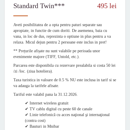
Standard Twin***
495 lei
Aveti posibilitatea de a opta pentru paturi separate sau
apropiate, in functie de cum doriti. De asemenea, baia cu
vana, in loc de dus, reprezinta o optiune in plus pentru a va
relaxa. Micul dejun pentru 2 persoane este inclus in pret!
** Prețurile afișate nu sunt valabile pe perioada unor
evenimente majore (TIFF, Untold, etc.).
Parcarea este disponibila cu rezervare prealabila si costa 50 lei
/zi /loc. (ziua hoteliera).
Taxa turistica in valoare de 0.5 % NU este inclusa in tarif si se
va adauga la tarifele afisate.
Tariful este valabil pana la 31.12.2026.
✔ Internet wireless gratuit
✔ TV cablu digital cu peste 60 de canale
✔ Linie telefonică cu acces naţional şi internaţional
(contra cost)
✔ Bauturi in Mnibar