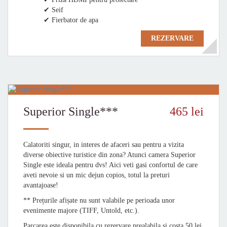
✔ Seif
✔ Fierbator de apa
REZERVARE
Superior Single***
465 lei
Calatoriti singur, in interes de afaceri sau pentru a vizita
diverse obiective turistice din zona? Atunci camera Superior
Single este ideala pentru dvs! Aici veti gasi confortul de care
aveti nevoie si un mic dejun copios, totul la preturi
avantajoase!
** Prețurile afișate nu sunt valabile pe perioada unor
evenimente majore (TIFF, Untold, etc.).
Parcarea este disponibila cu rezervare prealabila si costa 50 lei