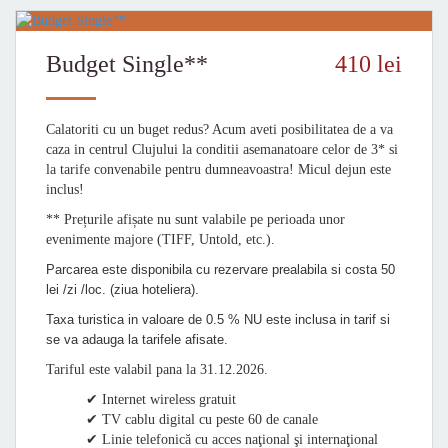
Budget Single**
410 lei
Calatoriti cu un buget redus? Acum aveti posibilitatea de a va
caza in centrul Clujului la conditii asemanatoare celor de 3* si
la tarife convenabile pentru dumneavoastra! Micul dejun este
inclus!
** Prețurile afișate nu sunt valabile pe perioada unor
evenimente majore (TIFF, Untold, etc.).
Parcarea este disponibila cu rezervare prealabila si costa 50
lei /zi /loc. (ziua hoteliera).
Taxa turistica in valoare de 0.5 % NU este inclusa in tarif si
se va adauga la tarifele afisate.
Tariful este valabil pana la 31.12.2026.
✔ Internet wireless gratuit
✔ TV cablu digital cu peste 60 de canale
✔ Linie telefonică cu acces naţional şi internaţional