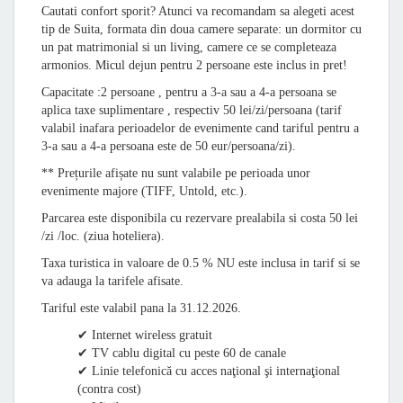
Cautati confort sporit? Atunci va recomandam sa alegeti acest
tip de Suita, formata din doua camere separate: un dormitor cu
un pat matrimonial si un living, camere ce se completeaza
armonios. Micul dejun pentru 2 persoane este inclus in pret!
Capacitate :2 persoane , pentru a 3-a sau a 4-a persoana se
aplica taxe suplimentare , respectiv 50 lei/zi/persoana (tarif
valabil inafara perioadelor de evenimente cand tariful pentru a
3-a sau a 4-a persoana este de 50 eur/persoana/zi).
** Prețurile afișate nu sunt valabile pe perioada unor
evenimente majore (TIFF, Untold, etc.).
Parcarea este disponibila cu rezervare prealabila si costa 50 lei
/zi /loc. (ziua hoteliera).
Taxa turistica in valoare de 0.5 % NU este inclusa in tarif si se
va adauga la tarifele afisate.
Tariful este valabil pana la 31.12.2026.
✔ Internet wireless gratuit
✔ TV cablu digital cu peste 60 de canale
✔ Linie telefonică cu acces naţional şi internaţional
(contra cost)