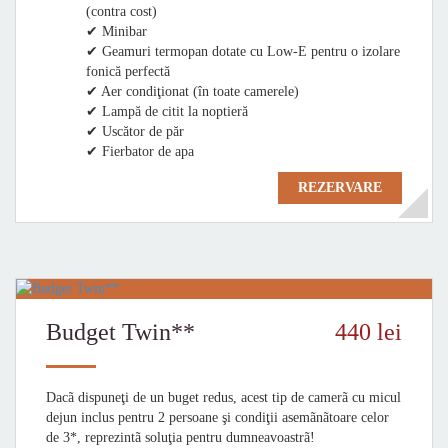
(contra cost)
✔ Minibar
✔ Geamuri termopan dotate cu Low-E pentru o izolare
fonică perfectă
✔ Aer condiţionat (în toate camerele)
✔ Lampă de citit la noptieră
✔ Uscător de păr
✔ Fierbator de apa
REZERVARE
Budget Twin**
440 lei
Dacã dispuneţi de un buget redus, acest tip de camerã cu micul
dejun inclus pentru 2 persoane şi condiţii asemãnãtoare celor
de 3*, reprezintã soluţia pentru dumneavoastrã!