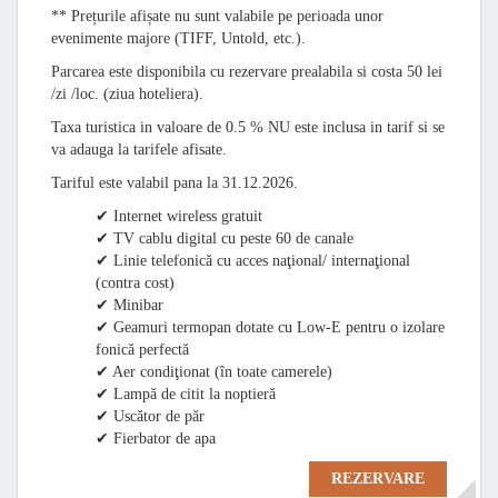
** Prețurile afișate nu sunt valabile pe perioada unor
evenimente majore (TIFF, Untold, etc.).
Parcarea este disponibila cu rezervare prealabila si costa 50 lei
/zi /loc. (ziua hoteliera).
Taxa turistica in valoare de 0.5 % NU este inclusa in tarif si se
va adauga la tarifele afisate.
Tariful este valabil pana la 31.12.2026.
✔ Internet wireless gratuit
✔ TV cablu digital cu peste 60 de canale
✔ Linie telefonică cu acces naţional/ internaţional
(contra cost)
✔ Minibar
✔ Geamuri termopan dotate cu Low-E pentru o izolare
fonică perfectă
✔ Aer condiţionat (în toate camerele)
✔ Lampă de citit la noptieră
✔ Uscător de păr
✔ Fierbator de apa
REZERVARE