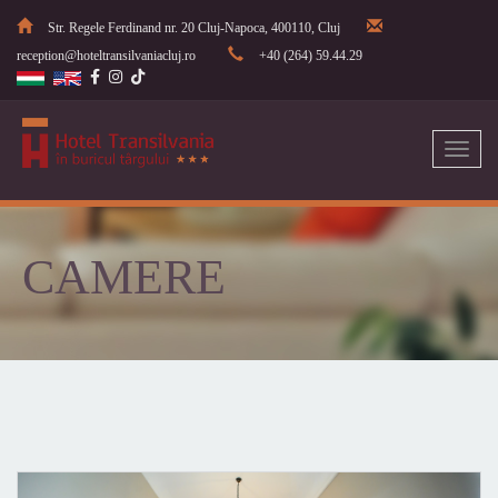
Str. Regele Ferdinand nr. 20 Cluj-Napoca, 400110, Cluj
reception@hoteltransilvaniacluj.ro
+40 (264) 59.44.29
Toggl
naviga
CAMERE