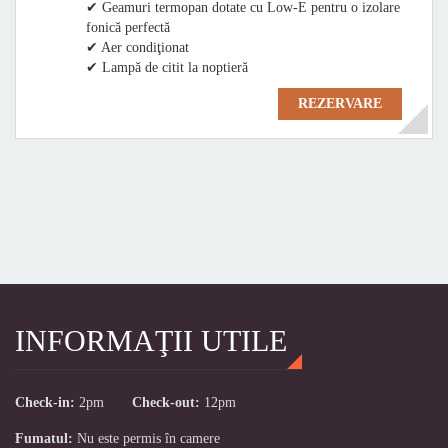
✔ Geamuri termopan dotate cu Low-E pentru o izolare
fonică perfectă
✔ Aer condiţionat
✔ Lampă de citit la noptieră
REZERVARE
INFORMAŢII UTILE
Check-in:
2pm
Check-out:
12pm
Fumatul:
Nu este permis în camere