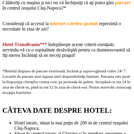
Călătoriţi cu maşina şi nici nu vă închipuiţi că aţi putea găsi
parcare
în centrul oraşului Cluj-Napoca?*
Consideraţi că accesul la
internet wireless gratuit
reprezintă o
necesitate în ziua de azi?
Hotel Transilvania***
îndeplineşte aceste criterii esenţiale,
servindu-vă cu o ospitalitate desăvârşită pentru ca dumneavoastră să
fiţi mereu încântaţi să ne treceţi pragul!
*Hotelul dispune de parcare exterioară, închisă şi supravegheată video 24/ 7.
Locurile de parcare sunt supuse unei disponibilităţi limitate. Parcarea este pusă
la dispoziţia clienţilor contra cost, pe perioada de şedere: începând cu ora 14 în
ziua de check-in, până la ora 12 în ziua de check-out. Pentru rezervări contactaţi
recepţia hotelului.
CÂTEVA DATE DESPRE HOTEL:
Hotel istoric, situat la mai puţin de 200 m de centrul oraşului
Cluj-Napoca.
Situat în centrul istoric al Clujului și în imediata apropiere a