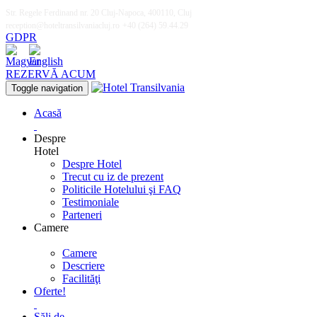
Str. Regele Ferdinand nr. 20 Cluj-Napoca, 400110, Cluj
reception@hoteltransilvaniacluj.ro
+40 (264) 59.44.29
GDPR
REZERVĂ ACUM
Toggle navigation
Acasă
Despre
Hotel
Despre Hotel
Trecut cu iz de prezent
Politicile Hotelului şi FAQ
Testimoniale
Parteneri
Camere
Camere
Descriere
Facilităţi
Oferte!
Săli de