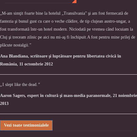
„M-am simţit foarte bine la hotelul „Transilvania” şi am fost fermecată de
fantezia şi bunul gust cu care o veche clădire, de tip clujean austro-ungar, a
fost transformată într-un hotel modern. Niciodată pe vremea când locuiam la
Cluj şi treceam zilnic pe aici nu mi-aş fi închipuit.A fost pentru mine prilej de
plăcute nostalgii.”
Ana Blandiana, scriitoare şi luptătoare pentru libertatea civică în
România, 11 octombrie 2012
„
I slept like the dead.
”
Aaron Sagers, expert în cultură şi mass-media paranormale, 21 noiembrie
2013
Vezi toate testimonialele