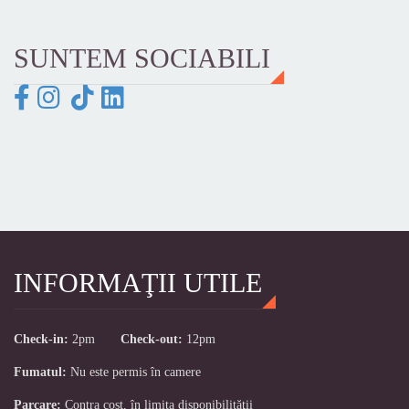
SUNTEM SOCIABILI
INFORMAŢII UTILE
Check-in:
2pm
Check-out:
12pm
Fumatul:
Nu este permis în camere
Parcare:
Contra cost, în limita disponibilităţii