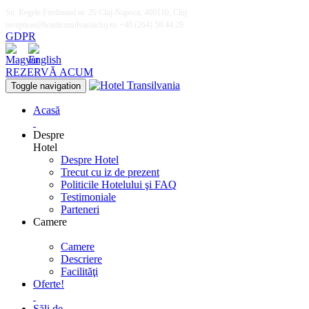
Str. Regele Ferdinand nr. 20 Cluj-Napoca, 400110, Cluj
reception@hoteltransilvaniacluj.ro
+40 (264) 59.44.29
GDPR
REZERVĂ ACUM
Toggle navigation
Acasă
Despre
Hotel
Despre Hotel
Trecut cu iz de prezent
Politicile Hotelului şi FAQ
Testimoniale
Parteneri
Camere
Camere
Descriere
Facilităţi
Oferte!
Săli de