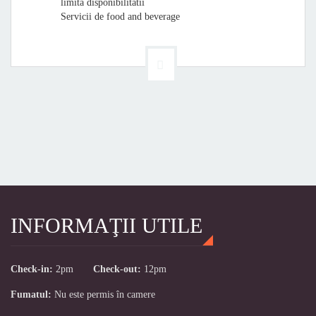
limita disponibilitatii
Servicii de food and beverage
INFORMAŢII UTILE
Check-in:
2pm
Check-out:
12pm
Fumatul:
Nu este permis în camere