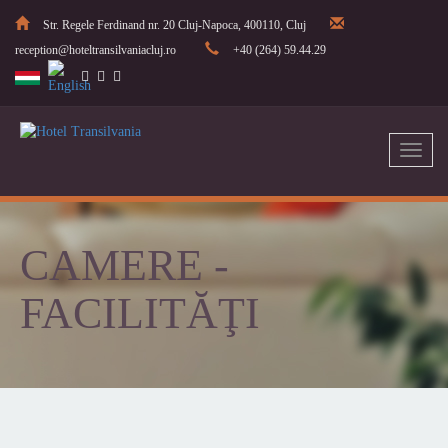
Str. Regele Ferdinand nr. 20 Cluj-Napoca, 400110, Cluj
reception@hoteltransilvaniacluj.ro
+40 (264) 59.44.29
Toggl
naviga
CAMERE -
FACILITĂŢI