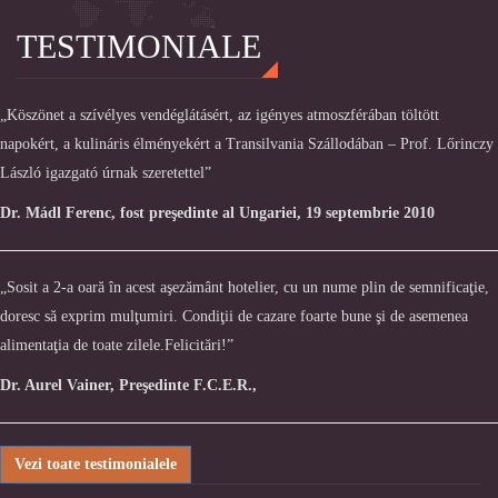
TESTIMONIALE
„Köszönet a szívélyes vendéglátásért, az igényes atmoszférában töltött
napokért, a kulináris élményekért a Transilvania Szállodában – Prof. Lőrinczy
László igazgató úrnak szeretettel”
Dr. Mádl Ferenc, fost preşedinte al Ungariei, 19 septembrie 2010
„Sosit a 2-a oară în acest aşezământ hotelier, cu un nume plin de semnificaţie,
doresc să exprim mulţumiri. Condiţii de cazare foarte bune şi de asemenea
alimentaţia de toate zilele.Felicitări!”
Dr. Aurel Vainer, Preşedinte F.C.E.R.,
Vezi toate testimonialele