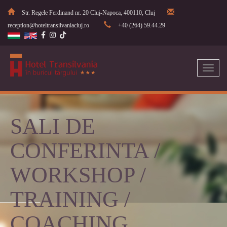
Str. Regele Ferdinand nr. 20 Cluj-Napoca, 400110, Cluj
reception@hoteltransilvaniacluj.ro
+40 (264) 59.44.29
Toggl
naviga
SALI DE
CONFERINTA /
WORKSHOP /
TRAINING /
COACHING