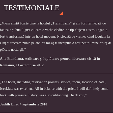
TESTIMONIALE
„M-am simţit foarte bine la hotelul „Transilvania” şi am fost fermecată de
fantezia şi bunul gust cu care o veche clădire, de tip clujean austro-ungar, a
fost transformată într-un hotel modern. Niciodată pe vremea când locuiam la
Cluj şi treceam zilnic pe aici nu mi-aş fi închipuit.A fost pentru mine prilej de
plăcute nostalgii.”
Ana Blandiana, scriitoare şi luptătoare pentru libertatea civică în
România, 11 octombrie 2012
„The hotel, including reservation process, service, room, location of hotel,
breakfast was excellent. All in balance with the price. I will definitely come
back with pleasure. Safety was also outstanding.Thank you,”
Judith Biro, 4 septembrie 2010